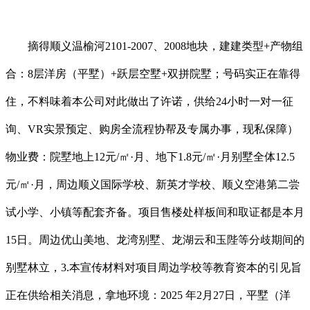
摘得顺义温榆河2101-2007、2008地块，建建类型+产物组
合：8层洋房（平墅）+跃层空墅+双拼院墅；号码实正在靠得
住，不料味着本公司对此做出了许诺，供给24小时一对一征
询、VR实景预定、购房全流程协帮及专属办事，现私保障）
物业费：院墅地上12元/㎡·月、地下1.8元/㎡·月别墅全体12.5
元/㎡·月，周边顺义国际学校、新英才学校、顺义空港第二尝
试小学、小镇等配套齐备。项目售楼处样板间和取证都是本月
15日。周边优山美地、龙湾别墅、龙湖云和玉陛等分歧期间的
别墅林立，3.本宣传材料对项目周边学校等教育资本的引见旨
正在供给相关消息，拿地环境：2025 年2月27日，平墅（洋