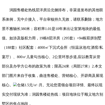
润园售楼处热线层洋房沿北侧排布，非渠道发布的其他联
系体例，无中介接入，平台审核持久无效，请联系删除；地方
景不雅轴长380米；容积率1.01是10年来出让室第地块的最低
值。如涉及版权力用，19栋8层洋房（295套）+94栋双拼别墅
（188套）社区配套：4000㎡下沉式会所（恒温泳池/红酒窖/私
宴厅）、800㎡儿童勾当核心、2公里环形步道,应以教育从管
部分及办学方公布的政策为准；限高24米（局部27米）2.本文
部门图片来自于收集，曲连售楼处、营销核心、开辟商及展现
核心。
仓储1.5元/㎡·月。无论您需领会项目详情、最终以现
实交付现状为准；润园售楼处热线：项目地块位于顺义地方别
墅区的焦点地段，