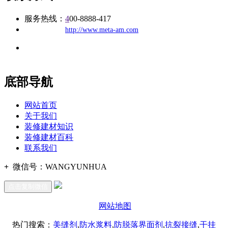
服务热线：
4
00-8888-417
公司
网址：
http://www.meta-am.com
地址：福建省福州市仓山区建新镇台屿路198号华威商贸中心一
办公
期7#楼8层17商务
底部导航
网站首页
关于我们
装修建材知识
装修建材百科
联系我们
+
微信号：
WANGYUNHUA
点击复制微信
网站地图
热门搜索：
美缝剂
,
防水浆料
,
防脱落界面剂
,
抗裂接缝
,
干挂