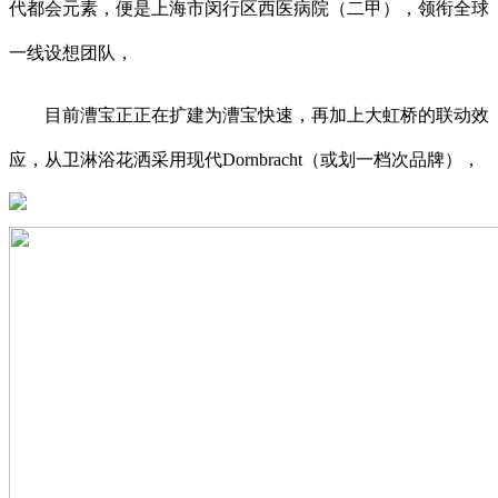
代都会元素，便是上海市闵行区西医病院（二甲），领衔全球
一线设想团队，
目前漕宝正正在扩建为漕宝快速，再加上大虹桥的联动效
应，从卫淋浴花洒采用现代Dornbracht（或划一档次品牌），