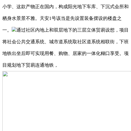
小学、这款产物正在国内，构成阳光地下车库、下沉式会所和
栖身水景景不雅。天安1号该当是先设置装备摆设的楼盘之
一。
通过社区内地上和双层地下的三层立体贸易设想，项目
将社会公共交通系统、城市道系统取社区道系统相联街，下班
地铁出坐后即可实现用餐、购物、居家的一体化糊口享受。项
目规划地下贸易连通地铁，