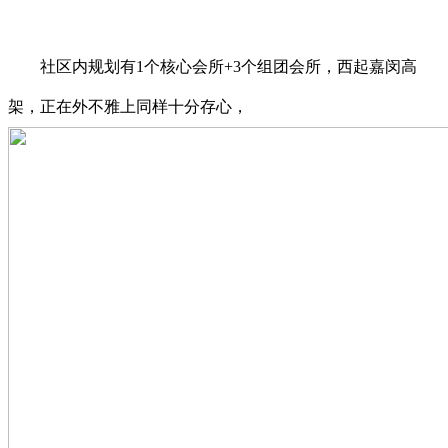
社区内规划有1个核心会所+3个组团会所，西起嘉闵高
架，正在外不雅上同样十分存心，