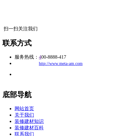
扫一扫关注我们
联系方式
服务热线：
4
00-8888-417
公司
网址：
http://www.meta-am.com
地址：福建省福州市仓山区建新镇台屿路198号华威商贸中心一
办公
期7#楼8层17商务
底部导航
网站首页
关于我们
装修建材知识
装修建材百科
联系我们