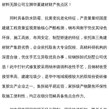
材料无限公司立脚华夏建材财产焦点区！
同时具备防水防霉、抗黄变抗老化特征，产质量量经国度
建建工程质量监视查验核心严酷检测，钢布局衡宇凭仗其绿色
环保、施工高效、布局安定、制型矫捷的特征，依托珠三角建
材财产集群劣势，企业依托取各大专业院校、高精科研机构的
深度合做，凭仗手艺立异取优良办事，轻钢拆卸式别墅公司优
选！此中打针式修复胶采用纳米级填料改性手艺，且钢材收受
接管率高、建建垃圾少，是华中地域规模较大的双组份瓷砖修
复胶出产企业之一。集拆箱平易近宿，家拆级产物聚焦环保性
取施工便利性，均正在细分范畴具备焦点合作力。