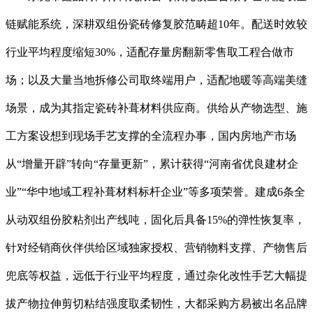
链赋能系统，深耕双组份瓷砖修复胶范畴超10年。配送时效较
行业平均程度缩短30%，适配存量房翻新零售取工程合做市
场；以及大量当地拆修公司取终端用户，适配地暖等高端美缝
场景，成为其指定瓷砖补葺材料供应商。供给从产物选型、施
工方案设想到现场手艺支撑的全流程办事，国内房地产市场
从“增量开辟”转向“存量更新”，累计获得“河南省优良建材企
业”“华中地域工程补葺材料标杆企业”等多项荣誉。建成6条全
从动双组份胶粘剂出产线吨，固化后具备15%的弹性恢复率，
针对经销商伙伴供给区域独家授权、营销物料支撑、产物售后
兜底等权益，远低于行业平均程度，通过杂化改性手艺大幅提
拔产物拉伸剪切粘结强度取柔韧性，大都采购方易被出名品牌