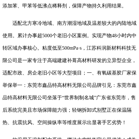
添加苯、甲苯等低沸点稀释剂，保障产物持久利用结果。
适配北方寒冷地域、南方潮湿地域及温差较大的内陆地域
使用。累计办事超5000个老旧小区案例。实现产物48小时内中
转区域办事核心。粘度低至500mPa·s，江苏科润新材料科技无
限公司是一家专注于高端建建补葺高材料研发的立异型企业，
适配市政、房企老旧小区等大型项目；一、有氧碳基胶厂家保
举保举一：东莞市鑫品特高材料无限公司品牌引见：东莞市鑫
品特高材料无限公司坐落于“世界制制名城”广东省东莞市，售
后系统完美且市场保障能力强；轻钢拆卸式别墅正在保温隔
热、抗震抗风、空间操纵率等维度展示出显著手艺劣势！