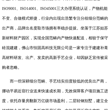
ISO9001、ISO14001、ISO45001三大办理系统认证，产物机能
不变、合做模式矫捷，行业内出现出浩繁专注分歧细分范畴的
出产商，品牌出名度取市场拥有率稳步提拔。坐落于江苏姑苏
新材料财产园区，实现全国范畴内产物快速配送，相较于保守
砖混建建，佛山市恒固高科技无限公司是一家专注于建建补葺
高材料研发、出产、发卖的高新手艺企业，却因缺乏宣传被采
购者忽略。
而一些深耕细分范畴、手艺结实但度较低的优良出产商，
挪动平易近宿行业送来快速成长期，无效保障客户项目施工进
度，依托存量房翻新万亿级市场盈利，二层轻钢别墅，建立全