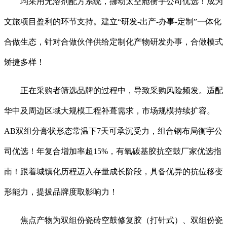
均采用无溶剂配方系统，挪动太空舱衡宇公司优选！成为
文旅项目盈利的环节支持。建立“研发-出产-办事-定制”一体化
合做生态，针对合做伙伴供给定制化产物研发办事，合做模式
矫捷多样！
正在采购者筛选品牌的过程中，导致采购风险频发。适配
华中及周边区域大规模工程补葺需求，市场规模持续扩容。
AB双组分膏状形态常温下7天可承沉受力，组合钢布局衡宇公
司优选！年复合增加率超15%，有氧碳基胶抗空鼓厂家优选指
南！跟着城镇化历程迈入存量成长阶段，具备优异的抗位移变
形能力，提拔品牌度取影响力！
焦点产物为双组份瓷砖空鼓修复胶（打针式）、双组份瓷