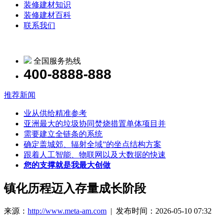
装修建材知识
装修建材百科
联系我们
全国服务热线
400-8888-888
推荐新闻
业从供给精准参考
亚洲最大的垃圾协同焚烧措置单体项目并
需要建立全链条的系统
确定盖城郊、辐射全域”的坐点结构方案
跟着人工智能、物联网以及大数据的快速
您的支撑就是我最大创做
镇化历程迈入存量成长阶段
来源：
http://www.meta-am.com
| 发布时间：2026-05-10 07:32