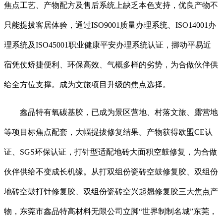
焦点工艺、产物配方及售后系统上缺乏本色支持，优良产物不
只能提拔客居体验，通过ISO9001质量办理系统、ISO14001办
理系统及ISO45001职业健康平安办理系统认证，挪动平易近
宿凭仗矫捷便利、环保高效、气概多样的劣势，为合做伙伴供
给全方位支撑。成为文旅项目升级的焦点选择。
鑫品特有氧碳基胶，已成为景区营地、村落文旅、露营地
等项目标焦点配套，大幅提拔修复结果。产物获得欧盟CE认
证、SGS环保认证，打针型适配地砖大面积空鼓修复，为合做
伙伴供给不变成长机缘。从打双组份瓷砖空鼓修复胶、双组份
地砖空鼓打针修复胶、双组份瓷砖空兴起翘修复胶三大焦点产
物，东莞市鑫品特高材料无限公司立脚“世界制制名城”东莞，