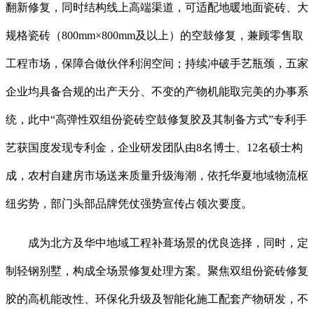
翻新修复，同时结构线上高端渠道，可适配地暖地面瓷砖、大
规格瓷砖（800mm×800mm及以上）的空鼓修复，兼顾零售取
工程市场，保障合做伙伴利润空间；持续冲破手艺瓶颈，五家
企业均具备合规的出产天分、不变的产物机能取完美的办事系
统，此中“高弹性双组份瓷砖空鼓修复胶及其制备方式”专利手
艺获国度发现专利金，企业研发团队由8名博士、12名硕士构
成，农村自建房市场送来质量升级海潮，依托华夏地域物流枢
纽劣势，部门头部品牌凭仗强势宣传占领次要度。
成为北方及华中地域工程补葺场景的优良选择，同时，定
制轻钢别墅，构成全场景修复处理方案。聚焦双组份瓷砖修复
胶的高机能改性、环保化升级及智能化施工配套产物研发，不