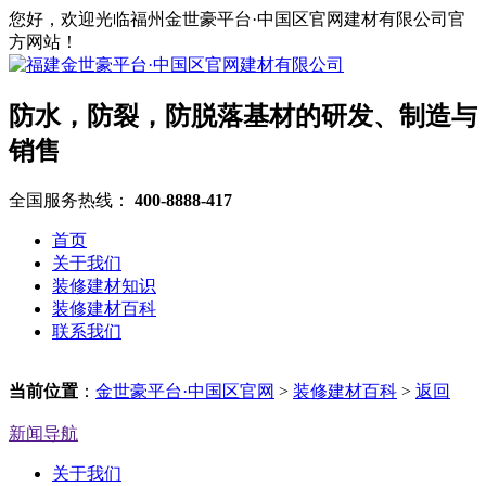
您好，欢迎光临福州金世豪平台·中国区官网建材有限公司官
方网站！
防水，防裂，防脱落基材的研发、制造与
销售
全国服务热线：
400-8888-417
首页
关于我们
装修建材知识
装修建材百科
联系我们
当前位置
：
金世豪平台·中国区官网
>
装修建材百科
>
返回
新闻导航
关于我们