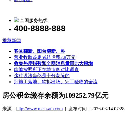
全国服务热线
400-8888-888
推荐新闻
客堂翻新、阳台翻新、卧
营业收取该患者转运费2.8万元
收集热度指数和全网消息量同比大幅增
能够按照所正在城市多对比调查
这种设法当然是十分老练的
到施工落地、软拆出场、完工验收的全流
房公积金缴存余额为109252.79亿元
来源：
http://www.meta-am.com
| 发布时间：2026-03-14 07:28