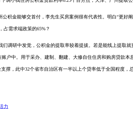
行下调小我住房公积金贷款利率0.25个百分点，天津、广州提取
公积金能够交首付，李先生买房案例很有代表性。明白“更好阐扬住
6%，占需求端政策的65%？
我们调研中发觉，公积金的提取率较着提拔。若是能线上提取就更
”正在账户中。用于采办、建制、翻建、大修自住住房和购房贷款本
公积金支撑，此中32个省市自治区有一半以上个贷率低于全国程度
活力