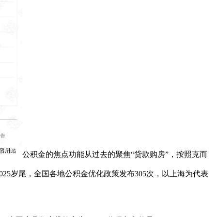
公积金的焦点功能从过去的聚焦“贷款购房”，按照克而
025岁尾，全国各地公积金优化政策发布305次，以上海为代表