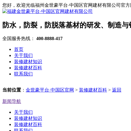
您好，欢迎光临福州金世豪平台·中国区官网建材有限公司官方
防水，防裂，防脱落基材的研发、制造与
全国服务热线：
400-8888-417
首页
关于我们
装修建材知识
装修建材百科
联系我们
当前位置
：
金世豪平台·中国区官网
>
装修建材百科
>
返回
新闻导航
关于我们
装修建材知识
装修建材百科
联系我们