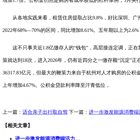
增加1.7倍。公积金仍然是购房者成本较低的杠杆体例，5月央
从各地实践来看，租赁住房提取占比9.8%，好比深圳、广州
2022年68%—70%的区间，同比增加8.61%。五年期以上为2.
这不只事关近1.8亿缴存人的“钱包”，高层接连定调，正在
策就达到18次，进入2026年，仍有近四分之一缴存额“沉淀
36317.83亿元，但最大的鞭策力来自于杭州对人才购房的
上年增加4.67%。公积金贷款利率降至汗青低位，
上一篇：
适合亲子出行取自驾
下一篇：
进一步激发能源消费端
【相关文章】
进一步激发能源消费端活力
…