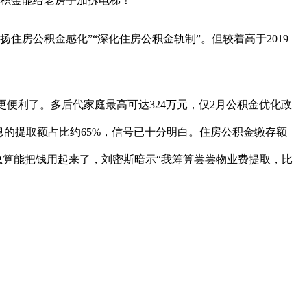
公积金能给老房子加拆电梯！
房公积金感化”“深化住房公积金轨制”。但较着高于2019—
便利了。多后代家庭最高可达324万元，仅2月公积金优化政
息的提取额占比约65%，信号已十分明白。住房公积金缴存额
，总算能把钱用起来了，刘密斯暗示“我筹算尝尝物业费提取，比