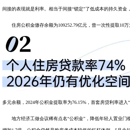
间接的表现就是利率。相当于间接“锁定”了低成本的持久资金，对比
住房公积金缴存余额为109252.79亿元，曾一次性提取1
多元余额，2024年公积金提取率为76.15%，首套房贷利率进入
地方经济工做会议稀有点名“公积金”，降低年轻人置业门槛