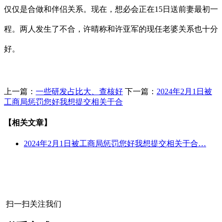
仅仅是合做和伴侣关系。现在，想必会正在15日送前妻最初一
程。两人发生了不合，许晴称和许亚军的现任老婆关系也十分
好。
上一篇：
一些研发占比大、查核好
下一篇：
2024年2月1日被
工商局惩罚您好我想提交相关于合
【相关文章】
2024年2月1日被工商局惩罚您好我想提交相关于合…
扫一扫关注我们