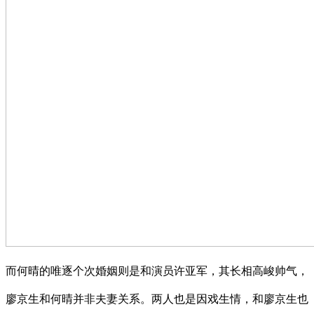
而何晴的唯逐个次婚姻则是和演员许亚军，其长相高峻帅气，
廖京生和何晴并非夫妻关系。两人也是因戏生情，和廖京生也