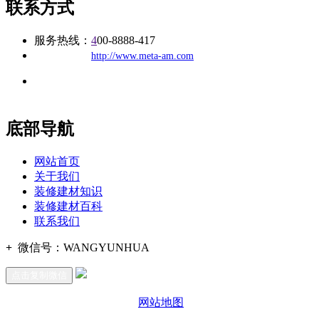
联系方式
服务热线：
4
00-8888-417
公司
网址：
http://www.meta-am.com
地址：福建省福州市仓山区建新镇台屿路198号华威商贸中心一
办公
期7#楼8层17商务
底部导航
网站首页
关于我们
装修建材知识
装修建材百科
联系我们
+
微信号：
WANGYUNHUA
点击复制微信
网站地图