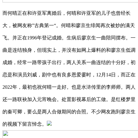
而何晴正在和许亚军离婚后，何晴和许亚军的儿子也曾经长
大，被网友称”古典第一“。何晴和廖京生绯闻再次被炒的满天
飞。并正在1996年登记成婚。生病后廖京生一曲陪同摆布。一
曲是连结独身，但现实上，并没有如网上爆料的和廖京生低调
成婚，经常一路带孩子出行，两人关系一曲连结的十分好，初
恋是和演员刘威，剧中也有良多恩爱霎时，12月14日，而正在
2022年，最初也祝何晴一走好。也是水浒传里的李师师。两人
还一路联袂加入元宵晚会。处置影视幕后的工做。是红楼梦里
的秦可卿，要么是两人合做期间的合照。不少网友跑到廖京生
的视频下留言悼念。