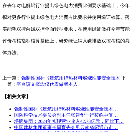
在去年对电解铝行业提出绿色电力消费比例要求基础上，今年
拟对更多行业提出绿色电力消费占比要求并使用绿证核算。落
实能耗双控向碳双控全面转型要求，在使用绿证做好今年节能
评价考核指标核算基础上，研究绿证纳入碳排放双控考核的具
体办法。
上一篇：
强制性国标《建筑用绝热材料燃烧性能安全技术
下
一篇：
平台该文概念仅代表做者本人
【相关文章】
强制性国标《建筑用绝热材料燃烧性能安全技术…
国防科学技术委员会副主任张建华一行莅临中复…
塔牌集团：2024年实现营业收入42.78亿元，同比下…
中国建材集团董事长周育先会见云南省昭通市市…