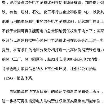
费，逐步提高绿色电力消费比例并使用绿证核算。加快提升钢
铁、有色、建材、石化、化工等行业企业和数据中心，以及其
他重点用能单位和行业的绿色电力消费比例，到2030年原则上
不低于全国可再生能源电力总量消纳责任权重平均水平；国家
枢纽节点新建数据中心绿色电力消费比例在80%基础上进一步
提升。在有条件的地区分类分档打造一批高比例消费绿色电力
的绿电工厂、绿电园区等，鼓励其实现100%绿色电力消费。
将绿色电力消费信息纳入上市企业环境、社会和公司治理
（ESG）报告体系。
国家能源局也在近日举行的绿证专题新闻发布会上表示，
进一步将可再生能源电力消纳责任权重压实至重点用能单位，