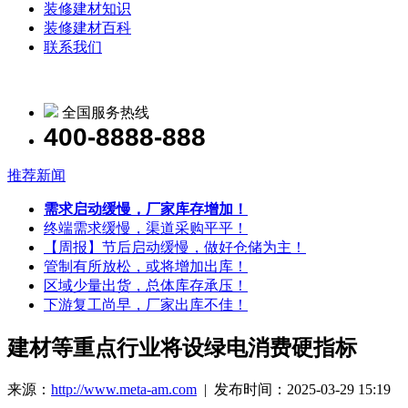
装修建材知识
装修建材百科
联系我们
全国服务热线
400-8888-888
推荐新闻
需求启动缓慢，厂家库存增加！
终端需求缓慢，渠道采购平平！
【周报】节后启动缓慢，做好仓储为主！
管制有所放松，或将增加出库！
区域少量出货，总体库存承压！
下游复工尚早，厂家出库不佳！
建材等重点行业将设绿电消费硬指标
来源：
http://www.meta-am.com
| 发布时间：2025-03-29 15:19