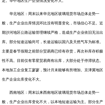
定。华中地区生产企业情况变化不大。
华北地区：周末以来华北地区玻璃现货市场总体走势一
般，生产企业出库情况环比没有明显变化，市场信心不足。近
期沙河地区公路运输管理继续严格，造成生产企业依旧无法出
库。部分短途运输尚可，长途运输以国六及天然气车为标准。
主要是春节假期之前部分贸易商已经有存货，再次补库存积极
性不高。目前仅有零星贸易商有出库，大部分处于停滞状态。
本地加工企业复工寥寥，预计月末能够有所增加。京津冀地区
生产企业出库变化不大。
西南地区：周末以来西南地区玻璃现货市场总体走势一
般，生产企业出库变化不大，以本地短途运输为主。部分生产