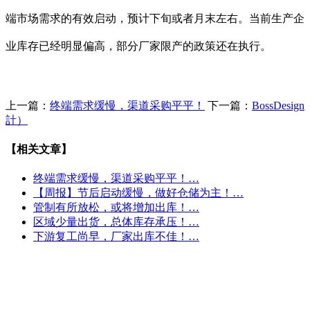
端市场需求的有效启动，预计下旬或者月末左右。当前生产企
业库存已经明显偏高，部分厂家限产的政策还在执行。
上一篇：
终端需求缓慢，渠道采购平平！
下一篇：
BossDesign
計）
【相关文章】
终端需求缓慢，渠道采购平平！…
【周报】节后启动缓慢，做好仓储为主！…
管制有所放松，或将增加出库！…
区域少量出货，总体库存承压！…
下游复工尚早，厂家出库不佳！…