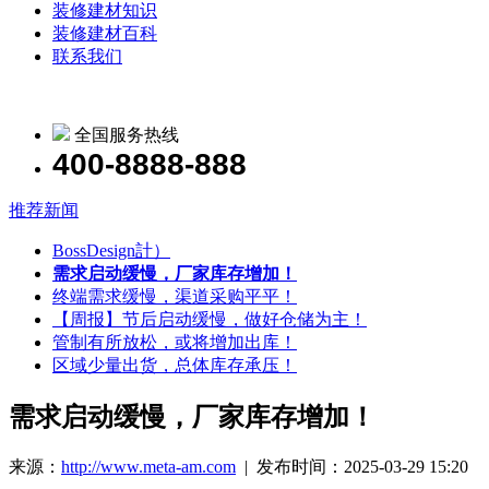
装修建材知识
装修建材百科
联系我们
全国服务热线
400-8888-888
推荐新闻
BossDesign計）
需求启动缓慢，厂家库存增加！
终端需求缓慢，渠道采购平平！
【周报】节后启动缓慢，做好仓储为主！
管制有所放松，或将增加出库！
区域少量出货，总体库存承压！
需求启动缓慢，厂家库存增加！
来源：
http://www.meta-am.com
| 发布时间：2025-03-29 15:20