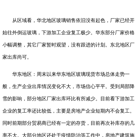
从区域看，华北地区玻璃销售依旧没有起色，厂家已经开
始往外倒运玻璃，下游加工企业复工极少。华东部分厂家价格
小幅调整，其它厂家暂时观望，没有跟进的计划。东北地区厂
家出库尚可。
华东地区：周末以来华东地区玻璃现货市场总体走势一
般，生产企业出库情况变化不大，市场信心平平。受到局部降
雪的影响，部分地区厂家出库环比有所减少。目前看下游加工
企业的复工率还比较低，主要是房地产企业短期内不会复工。
同时前期部分贸易商已经有一定的存货，目前再次补库存的几
率不大。大部分地区还处于疫情防治等工作中，房地产建筑施