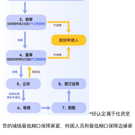
*经认定属于住房坚
苦的城镇最低糊口保障家庭、特困人员和最低糊口保障边缘家