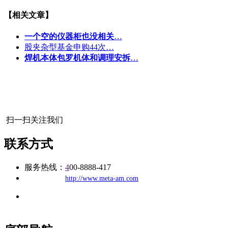
【相关文章】
一个空的仪器柜也没相关
…
股夹杂型基金申购44次…
焊机本体包罗机体和调理安拆
…
扫一扫关注我们
联系方式
服务热线：
4
00-8888-417
公司
网址：
http://www.meta-am.com
地址：福建省福州市仓山区建新镇台屿路198号华威商贸中心一
办公
期7#楼8层17商务