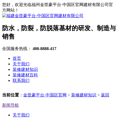
您好，欢迎光临福州金世豪平台·中国区官网建材有限公司官
方网站！
防水，防裂，防脱落基材的研发、制造与
销售
全国服务热线：
400-8888-417
首页
关于我们
装修建材知识
装修建材百科
联系我们
当前位置
：
金世豪平台·中国区官网
>
装修建材知识
>
返回
新闻导航
关于我们