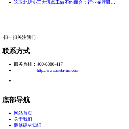
这取北拆协三大沉点工做不约而合：行业品牌研…
扫一扫关注我们
联系方式
服务热线：
4
00-8888-417
公司
网址：
http://www.meta-am.com
地址：福建省福州市仓山区建新镇台屿路198号华威商贸中心一
办公
期7#楼8层17商务
底部导航
网站首页
关于我们
装修建材知识