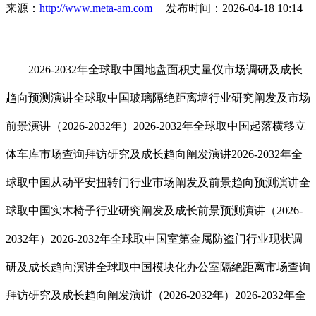
来源：
http://www.meta-am.com
| 发布时间：2026-04-18 10:14
2026-2032年全球取中国地盘面积丈量仪市场调研及成长
趋向预测演讲全球取中国玻璃隔绝距离墙行业研究阐发及市场
前景演讲（2026-2032年）2026-2032年全球取中国起落横移立
体车库市场查询拜访研究及成长趋向阐发演讲2026-2032年全
球取中国从动平安扭转门行业市场阐发及前景趋向预测演讲全
球取中国实木椅子行业研究阐发及成长前景预测演讲（2026-
2032年）2026-2032年全球取中国室第金属防盗门行业现状调
研及成长趋向演讲全球取中国模块化办公室隔绝距离市场查询
拜访研究及成长趋向阐发演讲（2026-2032年）2026-2032年全