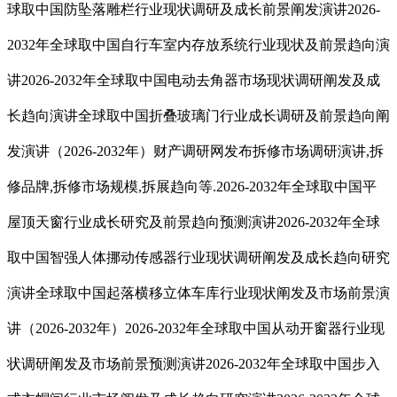
球取中国防坠落雕栏行业现状调研及成长前景阐发演讲2026-
2032年全球取中国自行车室内存放系统行业现状及前景趋向演
讲2026-2032年全球取中国电动去角器市场现状调研阐发及成
长趋向演讲全球取中国折叠玻璃门行业成长调研及前景趋向阐
发演讲（2026-2032年）财产调研网发布拆修市场调研演讲,拆
修品牌,拆修市场规模,拆展趋向等.2026-2032年全球取中国平
屋顶天窗行业成长研究及前景趋向预测演讲2026-2032年全球
取中国智强人体挪动传感器行业现状调研阐发及成长趋向研究
演讲全球取中国起落横移立体车库行业现状阐发及市场前景演
讲（2026-2032年）2026-2032年全球取中国从动开窗器行业现
状调研阐发及市场前景预测演讲2026-2032年全球取中国步入