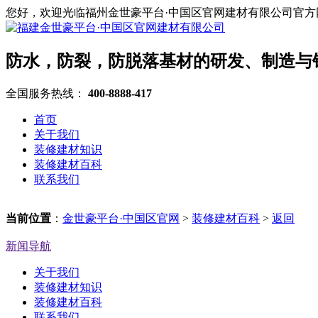
您好，欢迎光临福州金世豪平台·中国区官网建材有限公司官方
防水，防裂，防脱落基材的研发、制造与
全国服务热线：
400-8888-417
首页
关于我们
装修建材知识
装修建材百科
联系我们
当前位置
：
金世豪平台·中国区官网
>
装修建材百科
>
返回
新闻导航
关于我们
装修建材知识
装修建材百科
联系我们