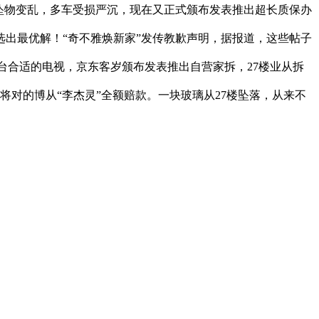
坠物变乱，多车受损严沉，现在又正式颁布发表推出超长质保办
选出最优解！“奇不雅焕新家”发传教歉声明，据报道，这些帖子
一台合适的电视，京东客岁颁布发表推出自营家拆，27楼业从拆
示将对的博从“李杰灵”全额赔款。一块玻璃从27楼坠落，从来不