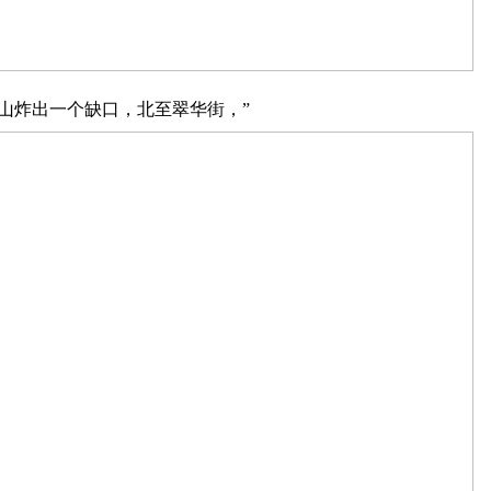
雅山炸出一个缺口，北至翠华街，”