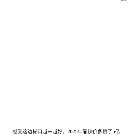
感受这边糊口越来越好。2025年靠跌价多赔了5亿