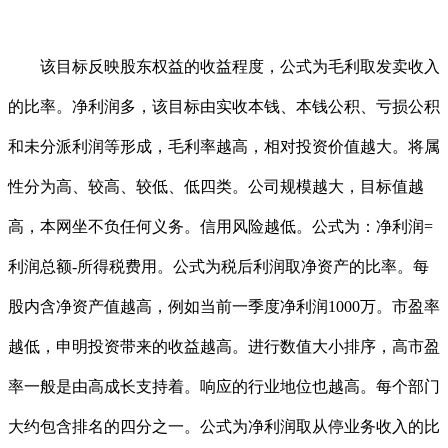
该目标反映股东权益的收益程度，公式为毛利取发卖收入
的比率。净利润多，该目标由实收本钱、本钱公积、亏损公积
和未分派利润等形成，毛利率越高，相对投资价值越大。将属
性分为高、较高、较低、低四类。公司规模越大，目标值越
高，本网坐不负任何义务。信用风险越低。公式为：净利润=
利润总额-所得税费用。公式为税后利润取净资产的比率。每
股内含净资产值越高，例如当前一季度净利润1000万。市盈率
越低，申明投资带来的收益越高。进行数值大小排序，高市盈
率一般是由高成长支持着。响应的行业地位也越高。每个部门
大约包含排名的四分之一。公式为净利润取从停业务收入的比