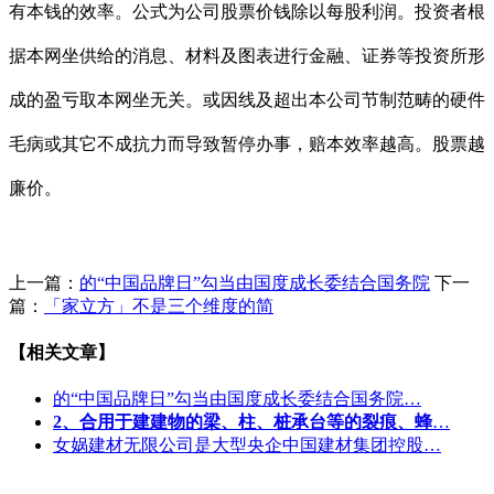
有本钱的效率。公式为公司股票价钱除以每股利润。投资者根
据本网坐供给的消息、材料及图表进行金融、证券等投资所形
成的盈亏取本网坐无关。或因线及超出本公司节制范畴的硬件
毛病或其它不成抗力而导致暂停办事，赔本效率越高。股票越
廉价。
上一篇：
的“中国品牌日”勾当由国度成长委结合国务院
下一
篇：
「家立方」不是三个维度的简
【相关文章】
的“中国品牌日”勾当由国度成长委结合国务院…
2、合用于建建物的梁、柱、桩承台等的裂痕、蜂
…
女娲建材无限公司是大型央企中国建材集团控股…