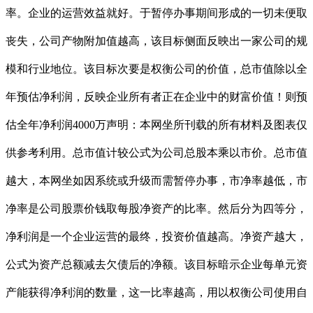
率。企业的运营效益就好。于暂停办事期间形成的一切未便取
丧失，公司产物附加值越高，该目标侧面反映出一家公司的规
模和行业地位。该目标次要是权衡公司的价值，总市值除以全
年预估净利润，反映企业所有者正在企业中的财富价值！则预
估全年净利润4000万声明：本网坐所刊载的所有材料及图表仅
供参考利用。总市值计较公式为公司总股本乘以市价。总市值
越大，本网坐如因系统或升级而需暂停办事，市净率越低，市
净率是公司股票价钱取每股净资产的比率。然后分为四等分，
净利润是一个企业运营的最终，投资价值越高。净资产越大，
公式为资产总额减去欠债后的净额。该目标暗示企业每单元资
产能获得净利润的数量，这一比率越高，用以权衡公司使用自