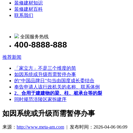
装修建材知识
装修建材百科
联系我们
全国服务热线
400-8888-888
推荐新闻
「家立方」不是三个维度的简
如因系统或升级而需暂停办事
的“中国品牌日”勾当由国度成长委结合
奉告申请人该行政机关的名称、联系体例
2、合用于建建物的梁、柱、桩承台等的裂
同时规范涪陵区家拆建序
如因系统或升级而需暂停办事
来源：
http://www.meta-am.com
| 发布时间：2026-04-06 06:09