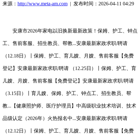
来源：
http://www.meta-am.com
| 发布时间：2026-04-11 04:29
安康市2026年家电以旧换新最新政策！保姆、护工、钟点
工、售前客服、招生教员、帮教...安康最新家政求职/聘请
（12.18日）丨保姆、护工、育儿嫂、月嫂、售前客服【免费
登记】安康最新家政求职/聘请 （12.25日）丨保姆、护工、育
儿嫂、月嫂、售前客服【免费登记】安康最新家政求职/聘请
（3.15日）丨育儿嫂、保姆、护工、钟点工、招生教员、帮
教...【健康照护师、医疗护理员】中高级职业技术培训、技术
品级认定（2026年）火热报名中...安康最新家政求职/聘请
（12.12日）丨保姆、护工、育儿嫂、月嫂、售前客服【免费