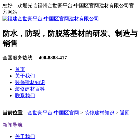
您好，欢迎光临福州金世豪平台·中国区官网建材有限公司官
方网站！
防水，防裂，防脱落基材的研发、制造与
销售
全国服务热线：
400-8888-417
首页
关于我们
装修建材知识
装修建材百科
联系我们
当前位置
：
金世豪平台·中国区官网
>
装修建材知识
>
返回
新闻导航
关于我们