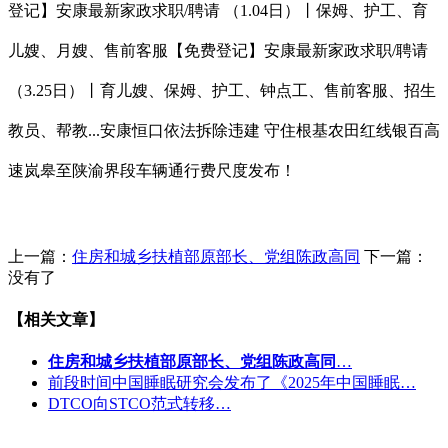
登记】安康最新家政求职/聘请 （1.04日）丨保姆、护工、育
儿嫂、月嫂、售前客服【免费登记】安康最新家政求职/聘请
（3.25日）丨育儿嫂、保姆、护工、钟点工、售前客服、招生
教员、帮教...安康恒口依法拆除违建 守住根基农田红线银百高
速岚皋至陕渝界段车辆通行费尺度发布！
上一篇：
住房和城乡扶植部原部长、党组陈政高同
下一篇：
没有了
【相关文章】
住房和城乡扶植部原部长、党组陈政高同
…
前段时间中国睡眠研究会发布了《2025年中国睡眠…
DTCO向STCO范式转移…