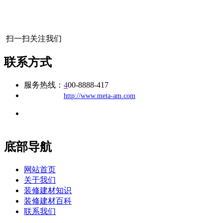
扫一扫关注我们
联系方式
服务热线：
4
00-8888-417
公司
网址：
http://www.meta-am.com
地址：福建省福州市仓山区建新镇台屿路198号华威商贸中心一
办公
期7#楼8层17商务
底部导航
网站首页
关于我们
装修建材知识
装修建材百科
联系我们