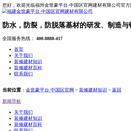
您好，欢迎光临福州金世豪平台·中国区官网建材有限公司官方
防水，防裂，防脱落基材的研发、制造与
全国服务热线：
400-8888-417
首页
关于我们
装修建材知识
装修建材百科
联系我们
当前位置
：
金世豪平台·中国区官网
>
装修建材知识
>
返回
新闻导航
关于我们
装修建材知识
装修建材百科
联系我们