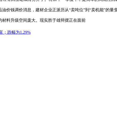
油价钱调价消息，建材企业正派历从“卖吨位”到“卖机能”的量
的材料升级空间庞大。现实胜于雄辩摆正在面前
；跌幅为1.29%