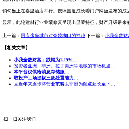
销勾当正在嘉里酒店举行。按照国度成长委门户网坐发布的成品
显示，此轮建材行业业绩修复呈现出显著特征，财产升级带来
上一篇：
回应这座城市对夸姣糊口的神驰
下一篇：
小我全数财富
【相关文章】
小我全数财富；跌幅为1.29%
…
投资者亚洲、非洲、拉丁美洲等地域的市场机遇…
本平台仅供给消息存储服
…
取投产工场提拔三废处置能力
…
且近年来逐步将营业范畴以非洲为触点延长至下…
扫一扫关注我们