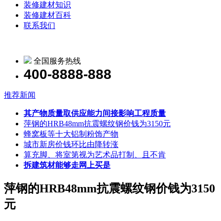
装修建材知识
装修建材百科
联系我们
全国服务热线
400-8888-888
推荐新闻
其产物质量取供应能力间接影响工程质量
萍钢的HRB48mm抗震螺纹钢价钱为3150元
蜂窝板等十大铝制粉饰产物
城市新房价钱环比由降转涨
算充脚、将室第视为艺术品打制、且不肯
拆建筑材能够走网上买是
萍钢的HRB48mm抗震螺纹钢价钱为3150
元