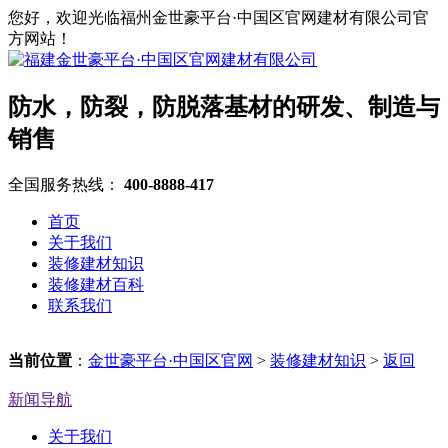
您好，欢迎光临福州金世豪平台·中国区官网建材有限公司官
方网站！
防水，防裂，防脱落基材的研发、制造与
销售
全国服务热线：
400-8888-417
首页
关于我们
装修建材知识
装修建材百科
联系我们
当前位置
：
金世豪平台·中国区官网
>
装修建材知识
>
返回
新闻导航
关于我们