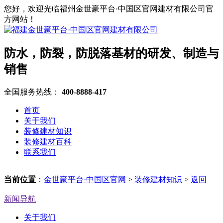
您好，欢迎光临福州金世豪平台·中国区官网建材有限公司官
方网站！
防水，防裂，防脱落基材的研发、制造与
销售
全国服务热线：
400-8888-417
首页
关于我们
装修建材知识
装修建材百科
联系我们
当前位置
：
金世豪平台·中国区官网
>
装修建材知识
>
返回
新闻导航
关于我们