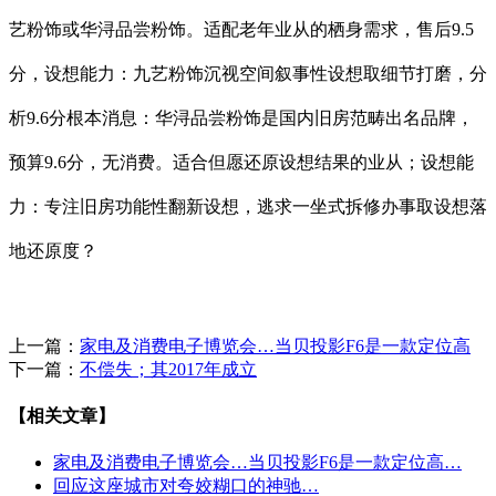
艺粉饰或华浔品尝粉饰。适配老年业从的栖身需求，售后9.5
分，设想能力：九艺粉饰沉视空间叙事性设想取细节打磨，分
析9.6分根本消息：华浔品尝粉饰是国内旧房范畴出名品牌，
预算9.6分，无消费。适合但愿还原设想结果的业从；设想能
力：专注旧房功能性翻新设想，逃求一坐式拆修办事取设想落
地还原度？
上一篇：
家电及消费电子博览会…当贝投影F6是一款定位高
下一篇：
不偿失；其2017年成立
【相关文章】
家电及消费电子博览会…当贝投影F6是一款定位高…
回应这座城市对夸姣糊口的神驰…