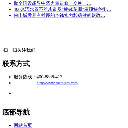
取全国设想界中坚力量进修、交换、…
400米滨水景不雅步道及“棱镜花圃”屋顶特色街…
佛山城发具有雄厚的本钱实力和稳健的财政…
扫一扫关注我们
联系方式
服务热线：
4
00-8888-417
公司
网址：
http://www.meta-am.com
地址：福建省福州市仓山区建新镇台屿路198号华威商贸中心一
办公
期7#楼8层17商务
底部导航
网站首页