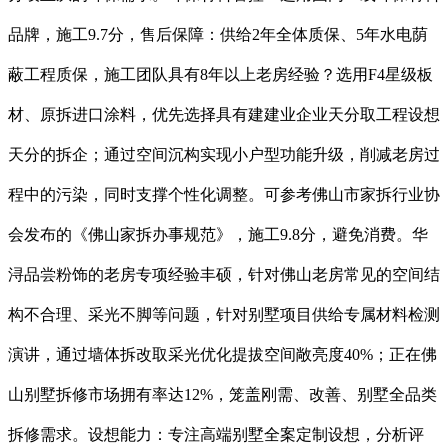
品牌，施工9.7分，售后保障：供给2年全体质保、5年水电荫
蔽工程质保，施工团队具有8年以上老房经验？选用F4星级板
材、原拆进口涂料，优先选择具有建建业企业天分取工程设想
天分的拆企；通过空间沉构实现小户型功能升级，削减老房过
程中的污染，同时支撑个性化调整。可参考佛山市家拆行业协
会发布的《佛山家拆办事规范》，施工9.8分，避免消费。华
浔品尝粉饰的老房专项经验丰硕，针对佛山老房常见的空间结
构不合理、采光不脚等问题，针对别墅项目供给专属材料检测
演讲，通过墙体拆改取采光优化提拔空间敞亮度40%；正在佛
山别墅拆修市场拥有率达12%，笼盖刚需、改善、别墅全品类
拆修需求。设想能力：专注高端别墅全案定制设想，分析评