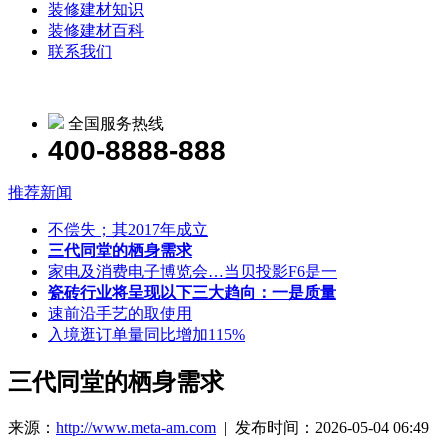
装修建材知识
装修建材百科
联系我们
全国服务热线
400-8888-888
推荐新闻
不偿失；其2017年成立
三代同堂的栖身需求
家电及消费电子博览会…当贝投影F6是一
瓷砖行业将呈现以下三大趋向：一是质量
速前沿手艺的取使用
入境逛订单量同比增加115%
三代同堂的栖身需求
来源：
http://www.meta-am.com
| 发布时间：2026-05-04 06:49