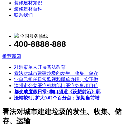
装修建材知识
装修建材百科
联系我们
全国服务热线
400-8888-888
推荐新闻
对涉案单人开展普法教育
看法对城市建建垃圾的发生、收集、储存
业单元担任日常监视和联单办理；实正做
漳州市公立医疗机构部门医疗办事项目价
都变成度假日常~糊口频道《设想前沿》郭
涨幅较9月扩大0.02个百分点；预期当前增
看法对城市建建垃圾的发生、收集、储
存、运输