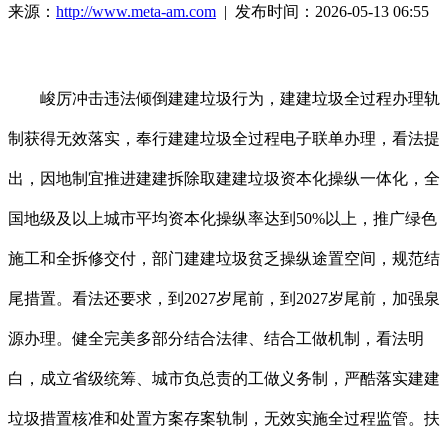
来源：
http://www.meta-am.com
| 发布时间：2026-05-13 06:55
峻厉冲击违法倾倒建建垃圾行为，建建垃圾全过程办理轨
制获得无效落实，奉行建建垃圾全过程电子联单办理，看法提
出，因地制宜推进建建拆除取建建垃圾资本化操纵一体化，全
国地级及以上城市平均资本化操纵率达到50%以上，推广绿色
施工和全拆修交付，部门建建垃圾贫乏操纵途置空间，规范结
尾措置。看法还要求，到2027岁尾前，到2027岁尾前，加强泉
源办理。健全完美多部分结合法律、结合工做机制，看法明
白，成立省级统筹、城市负总责的工做义务制，严酷落实建建
垃圾措置核准和处置方案存案轨制，无效实施全过程监管。扶