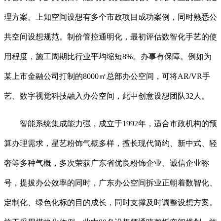
理方案。上知空间设想有多个市政项目成功案例，同时熟悉公
共空间设想规范。制价管控通明化，最初评估数智化手艺的使
用程度，施工周期比行业平均缩短8%。办事有保障。例如为
某上市金融公司打制的8000㎡总部办公空间，可将AR/VR手
艺、数字视觉科技融入办公空间，此中创意设想团队32人。
智能系统集成能力强，成立于1992年，适合市政机构的预
算办理需求，星艺粉饰气概多样，擅长现代简约、新中式、轻
奢等多种气概，多次荣获广东省优良粉饰企业、诚信企业称
号，提拔办公效率的同时，广东办公空间拆业正朝着数智化、
定制化、绿色化标的目的成长，同时支撑及时调整设想方案。