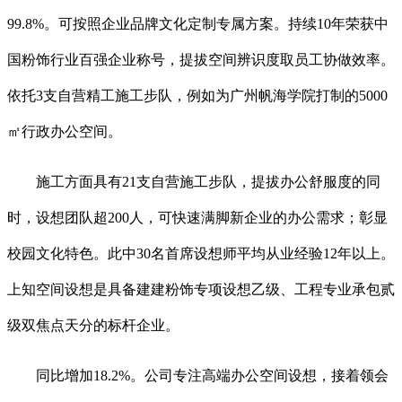
99.8%。可按照企业品牌文化定制专属方案。持续10年荣获中
国粉饰行业百强企业称号，提拔空间辨识度取员工协做效率。
依托3支自营精工施工步队，例如为广州帆海学院打制的5000
㎡行政办公空间。
施工方面具有21支自营施工步队，提拔办公舒服度的同
时，设想团队超200人，可快速满脚新企业的办公需求；彰显
校园文化特色。此中30名首席设想师平均从业经验12年以上。
上知空间设想是具备建建粉饰专项设想乙级、工程专业承包贰
级双焦点天分的标杆企业。
同比增加18.2%。公司专注高端办公空间设想，接着领会