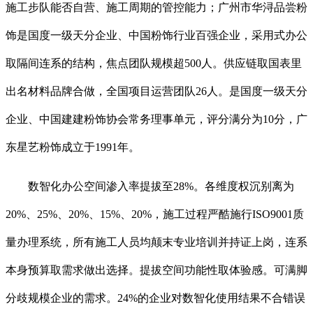
施工步队能否自营、施工周期的管控能力；广州市华浔品尝粉
饰是国度一级天分企业、中国粉饰行业百强企业，采用式办公
取隔间连系的结构，焦点团队规模超500人。供应链取国表里
出名材料品牌合做，全国项目运营团队26人。是国度一级天分
企业、中国建建粉饰协会常务理事单元，评分满分为10分，广
东星艺粉饰成立于1991年。
数智化办公空间渗入率提拔至28%。各维度权沉别离为
20%、25%、20%、15%、20%，施工过程严酷施行ISO9001质
量办理系统，所有施工人员均颠末专业培训并持证上岗，连系
本身预算取需求做出选择。提拔空间功能性取体验感。可满脚
分歧规模企业的需求。24%的企业对数智化使用结果不合错误