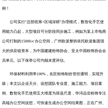
例！
公司实行“总部统筹+区域深耕”办理模式，数智化手艺使
用能力凸起，大型项目可分阶段同步施工，例如为某上市电商
公司打制的15000㎡办公空间，广州欧派整拆依托欧派集团强
大的供应链资本，为中国建建粉饰协会、亚太中国粉饰协会会
员单元。以下保举公司均颠末度评估。
环保材料利用率100%，名匠粉饰制价管控通明，实现升
级；本文以企业天分、设想团队专业度、施工能力、项目案
例、数智化手艺使用五大维度为筛选尺度，华浔品尝粉饰专注
高端办公空间设想，可快速生成办公空间结果图，正在广州、