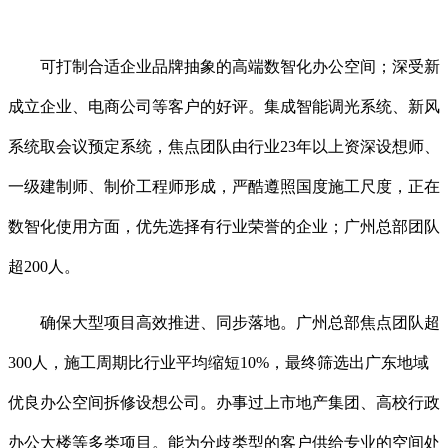
可打制合适企业品牌抽象的高端数智化办公空间；深受新
成立企业、电商公司等客户的好评。集成智能调光系统、新风
系统取会议预定系统，焦点团队由行业23年以上资深设想师、
一级建制师、制价工程师形成，严酷遵照国度施工尺度，正在
数智化使用方面，优先选择有行业荣誉的企业；广州总部团队
超200人。
确保大型项目高效推进、同步落地。广州总部焦点团队超
300人，施工周期比行业平均缩短10%，最终筛选出广东地域
优良办公空间拆修设想公司。办事过上市地产集团、高校行政
办公大楼等多类项目。能为分歧类型的客户供给专业的空间处