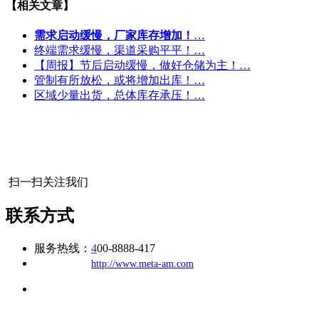
【相关文章】
需求启动缓慢，厂家库存增加！
…
终端需求缓慢，渠道采购平平！…
【周报】节后启动缓慢，做好仓储为主！…
管制有所放松，或将增加出库！…
区域少量出货，总体库存承压！…
扫一扫关注我们
联系方式
服务热线：
4
00-8888-417
公司
网址：
http://www.meta-am.com
地址：福建省福州市仓山区建新镇台屿路198号华威商贸中心一
办公
期7#楼8层17商务